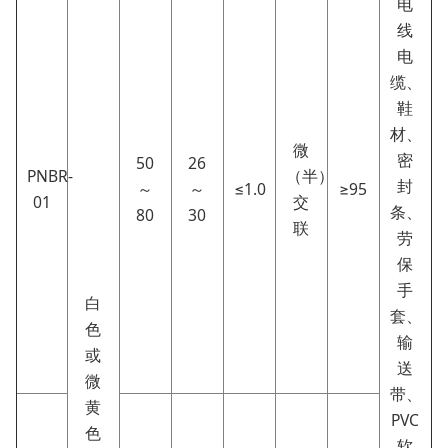
电
线
电
缆、
鞋
材、
微
密
50
26
PNBR-
（半）
封
～
～
≤1.0
≥95
01
交
条、
80
30
联
劳
保
手
白
套、
色
输
或
送
微
带、
黄
PVC
色
软