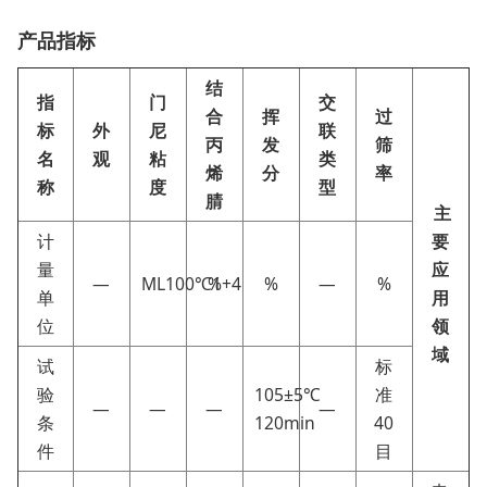
产品指标
结
指
门
交
合
挥
过
标
外
尼
联
丙
发
筛
名
观
粘
类
烯
分
率
称
度
型
腈
主
计
要
量
应
—
ML100℃1+4
%
%
—
%
单
用
位
领
域
试
标
验
105±5℃
准
—
—
—
—
条
120min
40
件
目